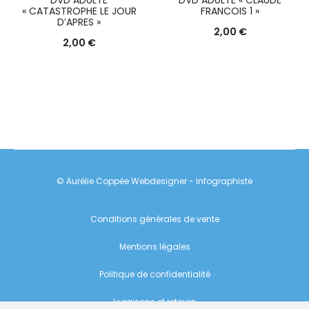
DVD ADULTE
DVD ADULTE « CLAUDE
« CATASTROPHE LE JOUR
FRANCOIS 1 »
D’APRES »
2,00
€
2,00
€
© Aurélie Coppée Webdesigner - Infographiste
Conditions générales de vente
Mentions légales
Politique de confidentialité
Livraisons et retours