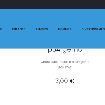
lles
Chaussures noires fille p34 gémo
n
RE
ENFANTS
FEMMES
HOMMES
DIVERTISSEMEN
Chaussures noires fille
p34 gémo
Chaussures noires fille p34 gémo
BON ETAT
3,00
€