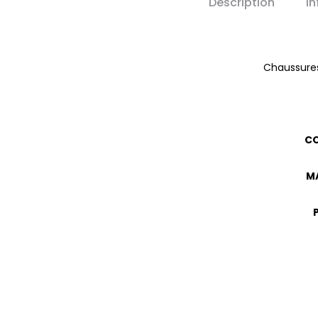
Description
I
Chaussures
CO
M