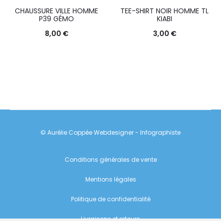
CHAUSSURE VILLE HOMME
TEE-SHIRT NOIR HOMME TL
P39 GÉMO
KIABI
8,00
€
3,00
€
© Aurélie Coppée Webdesigner - Infographiste
Conditions générales de vente
Mentions légales
Politique de confidentialité
Livraisons et retours